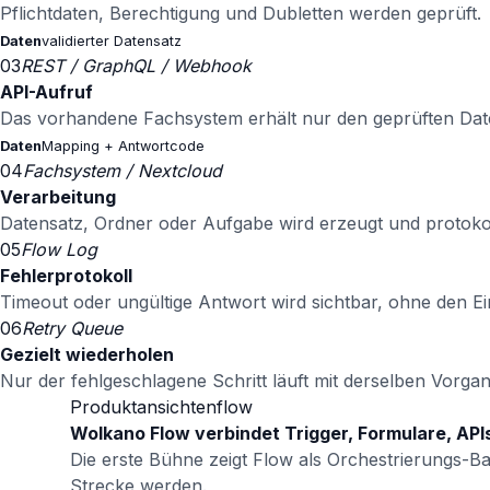
Pflichtdaten, Berechtigung und Dubletten werden geprüft.
Daten
validierter Datensatz
03
REST / GraphQL / Webhook
API-Aufruf
Das vorhandene Fachsystem erhält nur den geprüften Dat
Daten
Mapping + Antwortcode
04
Fachsystem / Nextcloud
Verarbeitung
Datensatz, Ordner oder Aufgabe wird erzeugt und protokoll
05
Flow Log
Fehlerprotokoll
Timeout oder ungültige Antwort wird sichtbar, ohne den Ei
06
Retry Queue
Gezielt wiederholen
Nur der fehlgeschlagene Schritt läuft mit derselben Vorga
Produktansichten
flow
Wolkano Flow verbindet Trigger, Formulare, API
Die erste Bühne zeigt Flow als Orchestrierungs-Ba
Strecke werden.