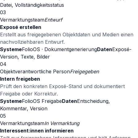
Datei, Vollständigkeitsstatus
03
Vermarktungsteam
Entwurf
Exposé erstellen
Erstellt aus freigegebenen Objektdaten und Medien einen
nachvollziehbaren Entwurf.
Systeme
FolioOS · Dokumentgenerierung
Daten
Exposé-
Version, Texte, Bilder
04
Objektverantwortliche Person
Freigegeben
Intern freigeben
Prüft den konkreten Exposé-Stand und dokumentiert
Freigabe oder Korrektur.
Systeme
FolioOS Freigabe
Daten
Entscheidung,
Kommentar, Version
05
Vermarktungsteam
In Vermarktung
Interessent:innen informieren