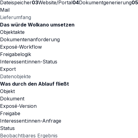
Dateispeicher
03
Website/Portal
04
Dokumentgenerierung
05
Mail
Lieferumfang
Das würde Wolkano umsetzen
Objektakte
Dokumentenanforderung
Exposé-Workflow
Freigabelogik
Interessent:innen-Status
Export
Datenobjekte
Was durch den Ablauf fließt
Objekt
Dokument
Exposé-Version
Freigabe
Interessent:innen-Anfrage
Status
Beobachtbares Ergebnis