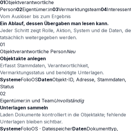
01
Objektverantwortliche
Person
02
Eigentümer:in
03
Vermarktungsteam
04
Interessent
Vom Auslöser bis zum Ergebnis
Ein Ablauf, dessen Übergaben man lesen kann.
Jeder Schritt zeigt Rolle, Aktion, System und die Daten, die
tatsächlich weitergegeben werden.
01
Objektverantwortliche Person
Neu
Objektakte anlegen
Erfasst Stammdaten, Verantwortlichkeit,
Vermarktungsstatus und benötigte Unterlagen.
Systeme
FolioOS
Daten
Objekt-ID, Adresse, Stammdaten,
Status
02
Eigentümer:in und Team
Unvollständig
Unterlagen sammeln
Laden Dokumente kontrolliert in die Objektakte; fehlende
Unterlagen bleiben sichtbar.
Systeme
FolioOS · Dateispeicher
Daten
Dokumenttyp,