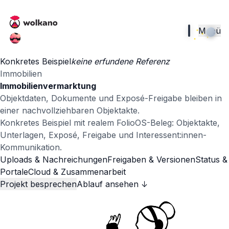
Menü
Konkretes Beispiel
keine erfundene Referenz
Immobilien
Immobilienvermarktung
Objektdaten, Dokumente und Exposé-Freigabe bleiben in
einer nachvollziehbaren Objektakte.
Konkretes Beispiel mit realem FolioOS-Beleg: Objektakte,
Unterlagen, Exposé, Freigabe und Interessent:innen-
Kommunikation.
Uploads & Nachreichungen
Freigaben & Versionen
Status &
Portale
Cloud & Zusammenarbeit
Projekt besprechen
Ablauf ansehen ↓