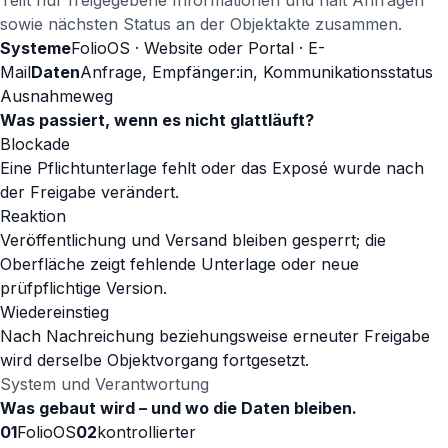
Teilt nur freigegebene Informationen und hält Anfragen
sowie nächsten Status an der Objektakte zusammen.
Systeme
FolioOS · Website oder Portal · E-
Mail
Daten
Anfrage, Empfänger:in, Kommunikationsstatus
Ausnahmeweg
Was passiert, wenn es nicht glattläuft?
Blockade
Eine Pflichtunterlage fehlt oder das Exposé wurde nach
der Freigabe verändert.
Reaktion
Veröffentlichung und Versand bleiben gesperrt; die
Oberfläche zeigt fehlende Unterlage oder neue
prüfpflichtige Version.
Wiedereinstieg
Nach Nachreichung beziehungsweise erneuter Freigabe
wird derselbe Objektvorgang fortgesetzt.
System und Verantwortung
Was gebaut wird – und wo die Daten bleiben.
01
FolioOS
02
kontrollierter