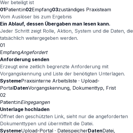
Wer beteiligt ist
01
Patient:in
02
Empfang
03
zuständiges Praxisteam
Vom Auslöser bis zum Ergebnis
Ein Ablauf, dessen Übergaben man lesen kann.
Jeder Schritt zeigt Rolle, Aktion, System und die Daten, die
tatsächlich weitergegeben werden.
01
Empfang
Angefordert
Anforderung senden
Erzeugt eine zeitlich begrenzte Anforderung mit
Vorgangskennung und Liste der benötigten Unterlagen.
Systeme
Praxisinterne Arbeitsliste · Upload-
Portal
Daten
Vorgangskennung, Dokumenttyp, Frist
02
Patient:in
Eingegangen
Unterlage hochladen
Öffnet den geschützten Link, sieht nur die angeforderten
Dokumenttypen und übermittelt die Datei.
Systeme
Upload-Portal · Dateispeicher
Daten
Datei,