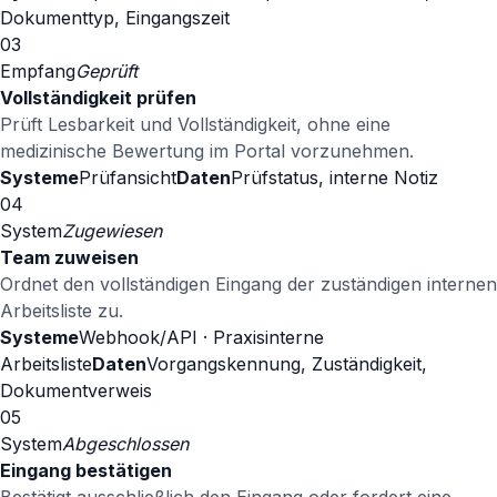
Dokumenttyp, Eingangszeit
03
Empfang
Geprüft
Vollständigkeit prüfen
Prüft Lesbarkeit und Vollständigkeit, ohne eine
medizinische Bewertung im Portal vorzunehmen.
Systeme
Prüfansicht
Daten
Prüfstatus, interne Notiz
04
System
Zugewiesen
Team zuweisen
Ordnet den vollständigen Eingang der zuständigen internen
Arbeitsliste zu.
Systeme
Webhook/API · Praxisinterne
Arbeitsliste
Daten
Vorgangskennung, Zuständigkeit,
Dokumentverweis
05
System
Abgeschlossen
Eingang bestätigen