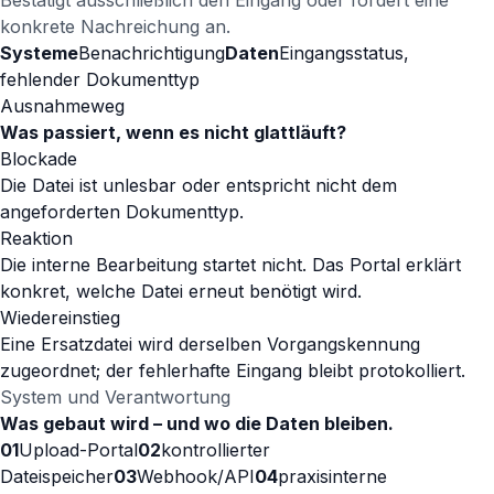
Bestätigt ausschließlich den Eingang oder fordert eine
konkrete Nachreichung an.
Systeme
Benachrichtigung
Daten
Eingangsstatus,
fehlender Dokumenttyp
Ausnahmeweg
Was passiert, wenn es nicht glattläuft?
Blockade
Die Datei ist unlesbar oder entspricht nicht dem
angeforderten Dokumenttyp.
Reaktion
Die interne Bearbeitung startet nicht. Das Portal erklärt
konkret, welche Datei erneut benötigt wird.
Wiedereinstieg
Eine Ersatzdatei wird derselben Vorgangskennung
zugeordnet; der fehlerhafte Eingang bleibt protokolliert.
System und Verantwortung
Was gebaut wird – und wo die Daten bleiben.
01
Upload-Portal
02
kontrollierter
Dateispeicher
03
Webhook/API
04
praxisinterne